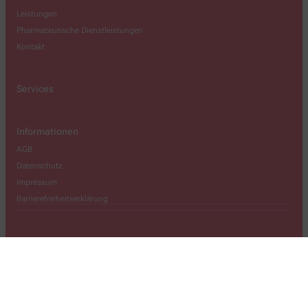
Leistungen
Pharmazeutische Dienstleistungen
Kontakt
Services
Informationen
AGB
Datenschutz
Impressum
Barrierefreiheitserklärung
Wir legen großen Wert auf den Schutz Ihrer persönlichen Daten und
garantieren die sichere Übertragung durch eine SSL-
Verschlüsselung.