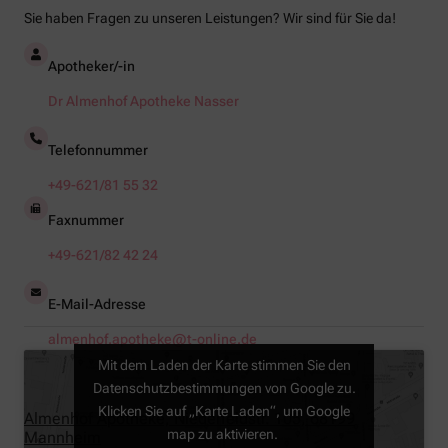
Sie haben Fragen zu unseren Leistungen? Wir sind für Sie da!
Apotheker/-in
Dr Almenhof Apotheke Nasser
Telefonnummer
+49-621/81 55 32
Faxnummer
+49-621/82 42 24
E-Mail-Adresse
almenhof.apotheke@t-online.de
Mit dem Laden der Karte stimmen Sie den
Datenschutzbestimmungen von Google zu.
Klicken Sie auf „Karte Laden“, um Google
Almenhof Apotheke, Niederfeldstr. 105, 68199
map zu aktivieren.
Mannheim