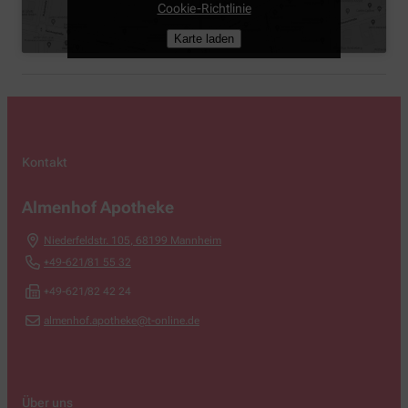
Cookie-Richtlinie
Karte laden
Kontakt
Almenhof Apotheke
Niederfeldstr. 105
,
68199
Mannheim
+49-621/81 55 32
+49-621/82 42 24
almenhof.apotheke@t-online.de
Über uns